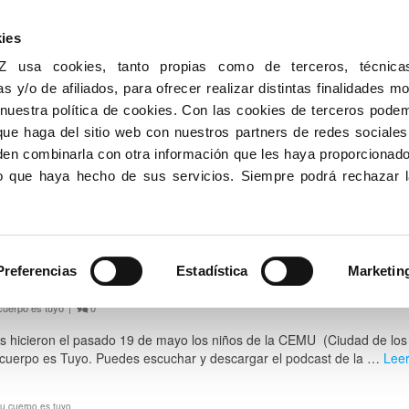
ies
sa cookies, tanto propias como de terceros, técnicas,
as y/o de afiliados, para ofrecer realizar distintas finalidades m
 nuestra política de cookies. Con las cookies de terceros pode
que haga del sitio web con nuestros partners de redes sociales,
den combinarla con otra información que les haya proporcionad
uso que haya hecho de sus servicios. Siempre podrá rechazar 
ntamos en la CEMU
Preferencias
Estadística
Marketin
cuerpo es tuyo
|
0
os hicieron el pasado 19 de mayo los niños de la CEMU (Ciudad de los
cuerpo es Tuyo. Puedes escuchar y descargar el podcast de la …
Lee
tu cuerpo es tuyo