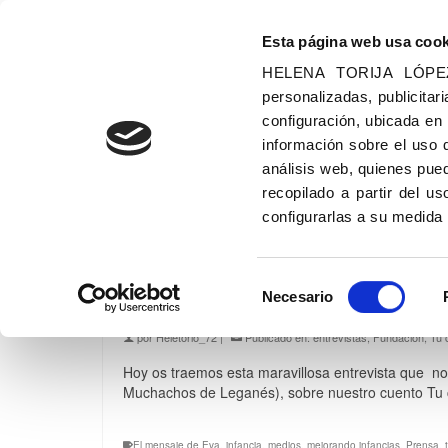
Esta página web usa cook
HELENA TORIJA LÓPEZ u
personalizadas, publicitari
configuración, ubicada en
información sobre el uso 
análisis web, quienes pue
Fundación
recopilado a partir del 
configurarlas a su medida
Selección
Entrevista en Te lo co
Necesario
de
consentimiento
por
Heletorlo_72
|
Publicado en:
entrevistas
,
Fundación
,
Tu 
Hoy os traemos esta maravillosa entrevista que n
Muchachos de Leganés), sobre nuestro cuento Tu 
El mensaje de Eva
,
infancia
,
medios
,
mejorando infancias
,
Prensa
,