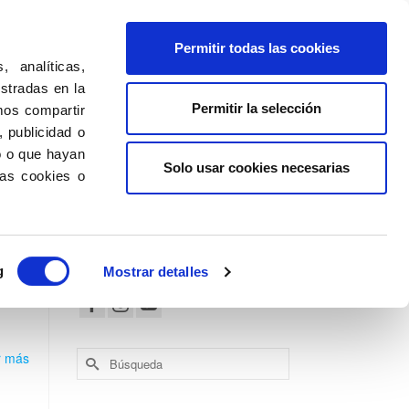
Permitir todas las cookies
Nosotros
Últimas Noticias
Contacto
 analíticas,
ostradas en la
Permitir la selección
mos compartir
 publicidad o
o o que hayan
Solo usar cookies necesarias
las cookies o
Síguenos en:
24
g
Mostrar detalles
MAY 2021
Buscar
r más
por: