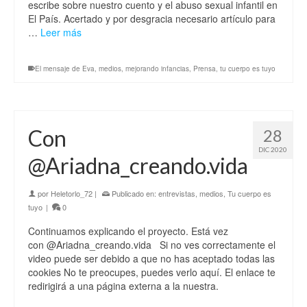
escribe sobre nuestro cuento y el abuso sexual infantil en
El País. Acertado y por desgracia necesario artículo para
…
Leer más
El mensaje de Eva
,
medios
,
mejorando infancias
,
Prensa
,
tu cuerpo es tuyo
Con
28
DIC 2020
@Ariadna_creando.vida
por
Heletorlo_72
|
Publicado en:
entrevistas
,
medios
,
Tu cuerpo es
tuyo
|
0
Continuamos explicando el proyecto. Está vez
con @Ariadna_creando.vida Si no ves correctamente el
video puede ser debido a que no has aceptado todas las
cookies No te preocupes, puedes verlo aquí. El enlace te
redirigirá a una página externa a la nuestra.