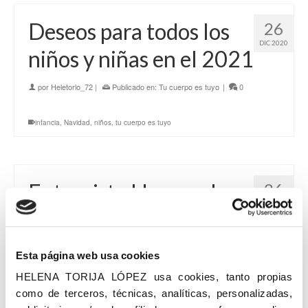
Deseos para todos los
26
DIC 2020
niños y niñas en el 2021
por
Heletorlo_72
|
Publicado en:
Tu cuerpo es tuyo
|
0
infancia
,
Navidad
,
niños
,
tu cuerpo es tuyo
Entrevista Hoy por hoy
26
DIC 2020
en la cadena Ser
por
Heletorlo_72
|
Publicado en:
entrevistas
,
Tu cuerpo es tuyo
|
Esta página web usa cookies
0
HELENA TORIJA LÓPEZ usa cookies, tanto propias
En esta entrevista echa por David Callejo en el programa
como de terceros, técnicas, analíticas, personalizadas,
Hoy por hoy en la cadena Ser Madrid Sur. Helena la