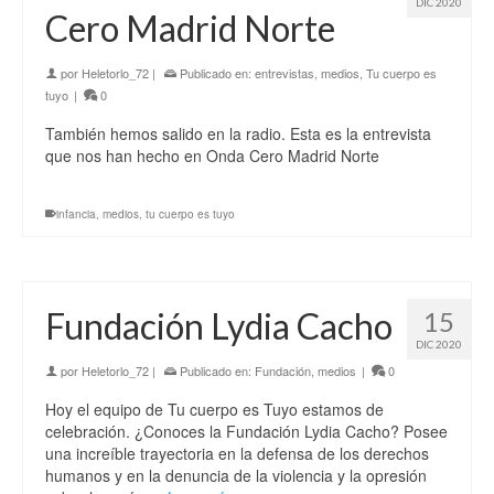
DIC 2020
Cero Madrid Norte
por
Heletorlo_72
|
Publicado en:
entrevistas
,
medios
,
Tu cuerpo es
tuyo
|
0
También hemos salido en la radio. Esta es la entrevista
que nos han hecho en Onda Cero Madrid Norte
infancia
,
medios
,
tu cuerpo es tuyo
Fundación Lydia Cacho
15
DIC 2020
por
Heletorlo_72
|
Publicado en:
Fundación
,
medios
|
0
Hoy el equipo de Tu cuerpo es Tuyo estamos de
celebración. ¿Conoces la Fundación Lydia Cacho? Posee
una increíble trayectoria en la defensa de los derechos
humanos y en la denuncia de la violencia y la opresión