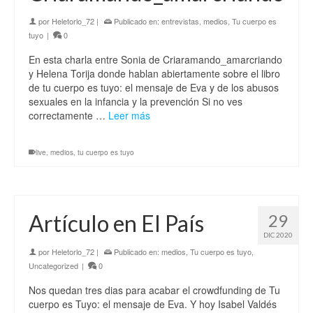
por
Heletorlo_72
|
Publicado en:
entrevistas
,
medios
,
Tu cuerpo es
tuyo
|
0
En esta charla entre Sonia de Criaramando_amarcriando
y Helena Torija donde hablan abiertamente sobre el libro
de tu cuerpo es tuyo: el mensaje de Eva y de los abusos
sexuales en la infancia y la prevención Si no ves
correctamente …
Leer más
live
,
medios
,
tu cuerpo es tuyo
Artículo en El País
29
DIC 2020
por
Heletorlo_72
|
Publicado en:
medios
,
Tu cuerpo es tuyo
,
Uncategorized
|
0
Nos quedan tres dias para acabar el crowdfunding de Tu
cuerpo es Tuyo: el mensaje de Eva. Y hoy Isabel Valdés