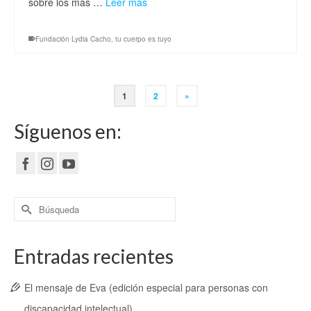
sobre los más …
Leer más
Fundación Lydia Cacho
,
tu cuerpo es tuyo
1
2
»
Síguenos en:
Buscar
por:
Entradas recientes
El mensaje de Eva (edición especial para personas con
discapacidad intelectual)