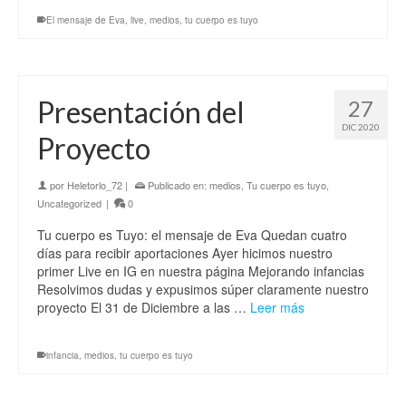
El mensaje de Eva
,
live
,
medios
,
tu cuerpo es tuyo
Presentación del
27
DIC 2020
Proyecto
por
Heletorlo_72
|
Publicado en:
medios
,
Tu cuerpo es tuyo
,
Uncategorized
|
0
Tu cuerpo es Tuyo: el mensaje de Eva Quedan cuatro
días para recibir aportaciones Ayer hicimos nuestro
primer Live en IG en nuestra página Mejorando infancias
Resolvimos dudas y expusimos súper claramente nuestro
proyecto El 31 de Diciembre a las …
Leer más
infancia
,
medios
,
tu cuerpo es tuyo