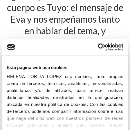
cuerpo es Tuyo: el mensaje de
Eva y nos empeñamos tanto
en hablar del tema, y
buscamos tanto apoyo y
difusión?
Pues ahí tenéis la respuesta
Esta página web usa cookies
HELENA TORIJA LÓPEZ usa cookies, tanto propias
infancia
,
Navidad
,
niños
,
tu cuerpo es tuyo
como de terceros, técnicas, analíticas, personalizadas,
publicitarias y/o de afiliados, para ofrecer realizar
distintas finalidades mostradas en la configuración,
Síguenos en:
ubicada en nuestra política de cookies. Con las cookies
de terceros podemos compartir información sobre el uso
que haga del sitio web con nuestros partners de redes
sociales, publicidad o análisis web, quienes pueden