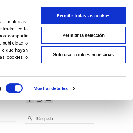
Permitir todas las cookies
Nosotros
Últimas Noticias
Contacto
 analíticas,
ostradas en la
Permitir la selección
mos compartir
 publicidad o
o o que hayan
Solo usar cookies necesarias
las cookies o
Síguenos en:
26
g
Mostrar detalles
DIC 2020
Buscar
por: