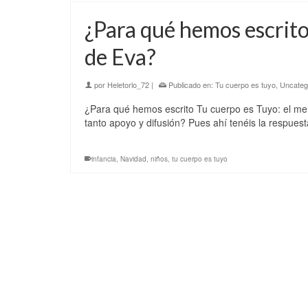
¿Para qué hemos escrito
de Eva?
por
Heletorlo_72
|
Publicado en:
Tu cuerpo es tuyo
,
Uncateg
¿Para qué hemos escrito Tu cuerpo es Tuyo: el m
tanto apoyo y difusión? Pues ahí tenéis la respuest
infancia
,
Navidad
,
niños
,
tu cuerpo es tuyo