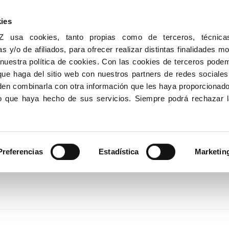
ies
sa cookies, tanto propias como de terceros, técnicas,
as y/o de afiliados, para ofrecer realizar distintas finalidades m
 nuestra política de cookies. Con las cookies de terceros pode
que haga del sitio web con nuestros partners de redes sociales,
den combinarla con otra información que les haya proporcionad
uso que haya hecho de sus servicios. Siempre podrá rechazar 
iños y niñas en el 2021
Preferencias
Estadística
Marketin