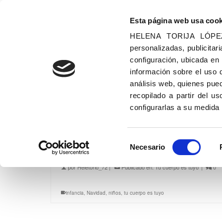
Esta página web usa cook
HELENA TORIJA LÓPEZ u
personalizadas, publicitari
configuración, ubicada en
información sobre el uso 
análisis web, quienes pue
Navidad
recopilado a partir del 
configurarlas a su medida
Selección
Deseos para todos los n
Necesario
de
consentimiento
por
Heletorlo_72
|
Publicado en:
Tu cuerpo es tuyo
|
0
infancia
,
Navidad
,
niños
,
tu cuerpo es tuyo