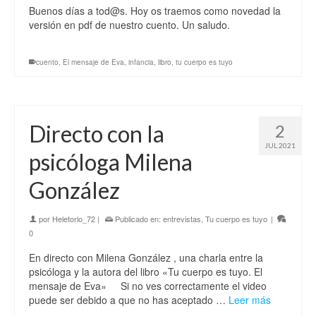
Buenos días a tod@s. Hoy os traemos como novedad la
versión en pdf de nuestro cuento. Un saludo.
cuento
,
El mensaje de Eva
,
infancia
,
libro
,
tu cuerpo es tuyo
Directo con la
2
JUL 2021
psicóloga Milena
González
por
Heletorlo_72
|
Publicado en:
entrevistas
,
Tu cuerpo es tuyo
|
0
En directo con Milena González , una charla entre la
psicóloga y la autora del libro «Tu cuerpo es tuyo. El
mensaje de Eva» Si no ves correctamente el video
puede ser debido a que no has aceptado …
Leer más