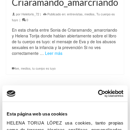
Criaramando_amarcriando
por
Heletorlo_72
|
Publicado en:
entrevistas
,
medios
,
Tu cuerpo es
tuyo
|
0
En esta charla entre Sonia de Criaramando_amarcriando
y Helena Torija donde hablan abiertamente sobre el libro
de tu cuerpo es tuyo: el mensaje de Eva y de los abusos
sexuales en la infancia y la prevención Si no ves
correctamente …
Leer más
live
,
medios
,
tu cuerpo es tuyo
Artículo en El País
29
DIC 2020
por
Heletorlo_72
|
Publicado en:
medios
,
Tu cuerpo es tuyo
,
Esta página web usa cookies
Uncategorized
|
0
HELENA TORIJA LÓPEZ usa cookies, tanto propias
Nos quedan tres dias para acabar el crowdfunding de Tu
como de terceros, técnicas, analíticas, personalizadas,