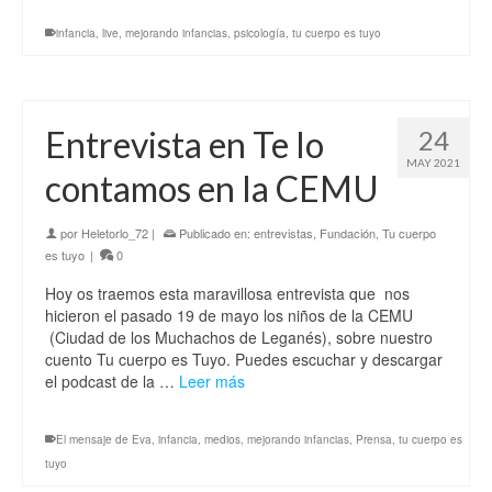
infancia
,
live
,
mejorando infancias
,
psicología
,
tu cuerpo es tuyo
Entrevista en Te lo
24
MAY 2021
contamos en la CEMU
por
Heletorlo_72
|
Publicado en:
entrevistas
,
Fundación
,
Tu cuerpo
es tuyo
|
0
Hoy os traemos esta maravillosa entrevista que nos
hicieron el pasado 19 de mayo los niños de la CEMU
(Ciudad de los Muchachos de Leganés), sobre nuestro
cuento Tu cuerpo es Tuyo. Puedes escuchar y descargar
el podcast de la …
Leer más
El mensaje de Eva
,
infancia
,
medios
,
mejorando infancias
,
Prensa
,
tu cuerpo es
tuyo