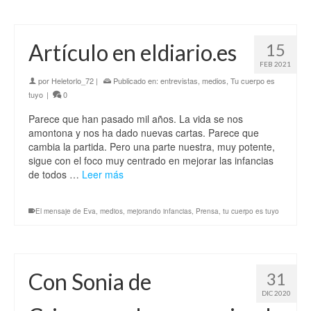
Artículo en eldiario.es
15
FEB 2021
por
Heletorlo_72
|
Publicado en:
entrevistas
,
medios
,
Tu cuerpo es
tuyo
|
0
Parece que han pasado mil años. La vida se nos
amontona y nos ha dado nuevas cartas. Parece que
cambia la partida. Pero una parte nuestra, muy potente,
sigue con el foco muy centrado en mejorar las infancias
de todos …
Leer más
El mensaje de Eva
,
medios
,
mejorando infancias
,
Prensa
,
tu cuerpo es tuyo
Con Sonia de
31
DIC 2020