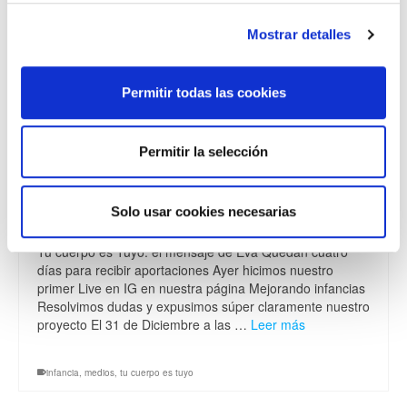
Mostrar detalles
El mensaje de Eva
,
live
,
medios
,
tu cuerpo es tuyo
Permitir todas las cookies
Presentación del
27
DIC 2020
Permitir la selección
Proyecto
por
Heletorlo_72
|
Publicado en:
medios
,
Tu cuerpo es tuyo
,
Solo usar cookies necesarias
Uncategorized
|
0
Tu cuerpo es Tuyo: el mensaje de Eva Quedan cuatro
días para recibir aportaciones Ayer hicimos nuestro
primer Live en IG en nuestra página Mejorando infancias
Resolvimos dudas y expusimos súper claramente nuestro
proyecto El 31 de Diciembre a las …
Leer más
infancia
,
medios
,
tu cuerpo es tuyo