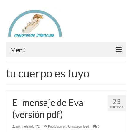
Menú
tu cuerpo es tuyo
El mensaje de Eva
23
ENE 2023
(versión pdf)
por
Heletorlo_72
|
Publicado en:
Uncategorized
|
0