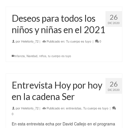
Deseos para todos los
26
DIC 2020
niños y niñas en el 2021
por
Heletorlo_72
|
Publicado en:
Tu cuerpo es tuyo
|
0
infancia
,
Navidad
,
niños
,
tu cuerpo es tuyo
Entrevista Hoy por hoy
26
DIC 2020
en la cadena Ser
por
Heletorlo_72
|
Publicado en:
entrevistas
,
Tu cuerpo es tuyo
|
0
En esta entrevista echa por David Callejo en el programa