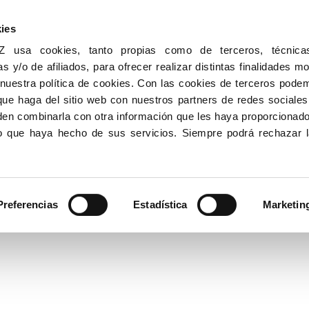
ies
sa cookies, tanto propias como de terceros, técnicas,
as y/o de afiliados, para ofrecer realizar distintas finalidades m
 nuestra política de cookies. Con las cookies de terceros pode
que haga del sitio web con nuestros partners de redes sociales,
den combinarla con otra información que les haya proporcionad
uso que haya hecho de sus servicios. Siempre podrá rechazar 
Preferencias
Estadística
Marketin
Espósito en La Linterna LA COPE
rpo es tuyo
|
0
del cuento Tu Cuerpo es TUYO: el mensaje de Eva ha echo en la radio.
isión y periódicos para frenar el abuso sexual …
Leer más