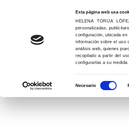
Esta página web usa cook
HELENA TORIJA LÓPEZ u
personalizadas, publicitari
configuración, ubicada en
información sobre el uso 
análisis web, quienes pue
entrevistas
recopilado a partir del 
configurarlas a su medida
Selección
Necesario
de
Entrevista con Carlos 
consentimiento
por
Heletorlo_72
|
Publicado en:
entrevistas
,
medios
,
Tu cue
Esta es una de las entrevistas que Helena autora 
haciendo varias entrevistas para la radio, la telev