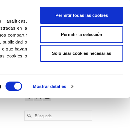
Permitir todas las cookies
Nosotros
Últimas Noticias
Contacto
 analíticas,
ostradas en la
Permitir la selección
mos compartir
 publicidad o
o o que hayan
Solo usar cookies necesarias
las cookies o
Síguenos en:
g
Mostrar detalles
10
DIC 2020
Buscar
 Está
por: