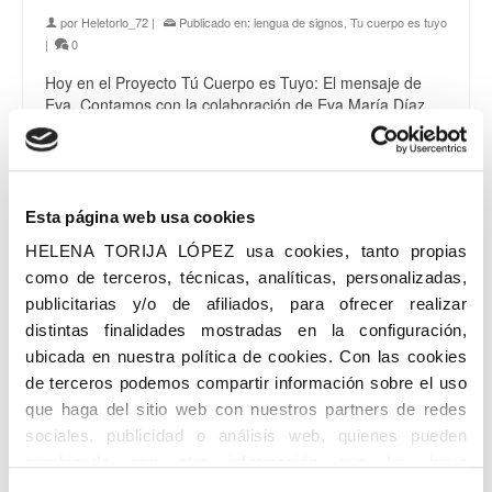
por
Heletorlo_72
|
Publicado en:
lengua de signos
,
Tu cuerpo es tuyo
|
0
Hoy en el Proyecto Tú Cuerpo es Tuyo: El mensaje de
Eva. Contamos con la colaboración de Eva María Díaz
Violero que ha contribuido con este vídeo para la difusión
con lengua de signos para que llegue a más niños …
Leer más
Esta página web usa cookies
infancia
,
lengua de signos
,
tu cuerpo es tuyo
HELENA TORIJA LÓPEZ usa cookies, tanto propias
como de terceros, técnicas, analíticas, personalizadas,
publicitarias y/o de afiliados, para ofrecer realizar
Síguenos en:
distintas finalidades mostradas en la configuración,
ubicada en nuestra política de cookies. Con las cookies
de terceros podemos compartir información sobre el uso
que haga del sitio web con nuestros partners de redes
Buscar
sociales, publicidad o análisis web, quienes pueden
por:
combinarla con otra información que les haya
proporcionado o que hayan recopilado a partir del uso